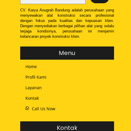
CV. Karya Anugrah Bandung adalah perusahaan yang
menyewakan alat konstruksi secara profesional
dengan fokus pada kualitas dan kepuasan klien.
Dengan menyediakan berbagai pilihan alat yang selalu
terjaga kondisinya, perusahaan ini menjamin
kelancaran proyek konstruksi klien.
Menu
Home
Profil Kami
Layanan
Kontak
Call Us Now
Kontak