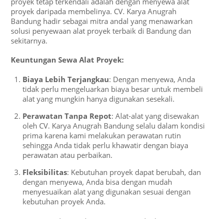
proyek tetap terkendali adalah dengan menyewa alat
proyek daripada membelinya. CV. Karya Anugrah
Bandung hadir sebagai mitra andal yang menawarkan
solusi penyewaan alat proyek terbaik di Bandung dan
sekitarnya.
Keuntungan Sewa Alat Proyek:
Biaya Lebih Terjangkau
: Dengan menyewa, Anda
tidak perlu mengeluarkan biaya besar untuk membeli
alat yang mungkin hanya digunakan sesekali.
Perawatan Tanpa Repot
: Alat-alat yang disewakan
oleh CV. Karya Anugrah Bandung selalu dalam kondisi
prima karena kami melakukan perawatan rutin
sehingga Anda tidak perlu khawatir dengan biaya
perawatan atau perbaikan.
Fleksibilitas
: Kebutuhan proyek dapat berubah, dan
dengan menyewa, Anda bisa dengan mudah
menyesuaikan alat yang digunakan sesuai dengan
kebutuhan proyek Anda.