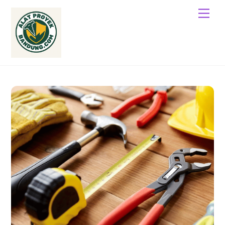
Skip
Back
Men
to
To
content
Top