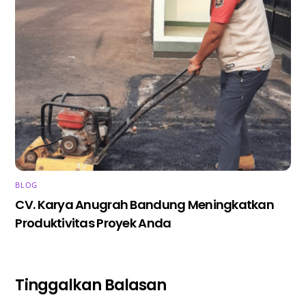
BLOG
CV. Karya Anugrah Bandung Meningkatkan
Produktivitas Proyek Anda
Tinggalkan Balasan